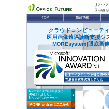
オフィスフ
に
医用画像を
クラウドコンピューテ
医用画像遠隔診断支援シ
MOREsystem(眼底画
Microsoft BizSpark 事例に
掲載されました。
Microsoft社のページへ